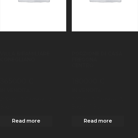
VILLA BIFAMILIARE
PORZIONE DI CASA
CONEGLIANO
FREGONA
CENTRO
365000 €
180000 €
IN VENDITA
IN VENDITA
2
2
200
m
| 3
Camere
| 2
327
m
| 3
Camere
| 3
Bagni
Bagni
| 1 Box
Read more
Read more