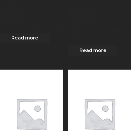
25000 €
340000 €
IN VENDITA
IN VENDITA
2
105
m
| 3
Camere
| 1 Bagni
2
118
m
| 3
Camere
| 2 Bagni
| 1 Box
Read more
Read more