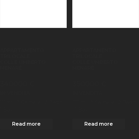
APPARTAMENTO
APPARTAMENTO
TRILOCALE
TRILOCALE
COLLE UMBERTO
COLLE UMBERTO
MENARÈ
MENARÈ
340000 €
350000 €
IN VENDITA
IN VENDITA
2
2
111
m
| 3
Camere
| 2 Bagni
|
117
m
| 3
Camere
| 2 Bagni
1 Box
| 1 Box
Read more
Read more