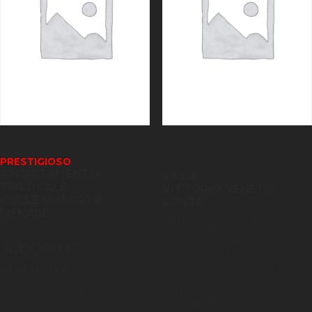
PRESTIGIOSO
APPARTAMENTO
VILLA
TRILOCALE
VITTORIO VENETO
COLLE UMBERTO
COSTA
MENARÈ
Immersa in una delle zone
residenziali più esclusive e
tranquille di Vittorio Veneto,
340000 €
questa splendida Villa unisce
l'eleganza dell'architettura
IN VENDITA
moderna al massimo
2
108
m
| 3
Camere
| 2 Bagni
comfort abitativo. Una
proprietà[...]
| 1 Box