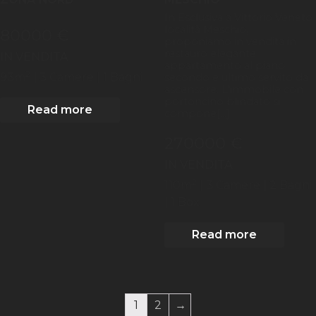
In Esclusiva a Vittorio Veneto
località Meschio,
80000 €
proponiamo in vendita in
restauro elegante
IN VENDITA
appartamento al piano
2
93
m
| 3
Camere
| 1 Bagni
secondo e ultimo servito da
ascensore. L'immobile con
portoncino blindato si
Read more
compone[...]
270000 €
IN VENDITA
2
110
m
| 3
Camere
| 2 Bagni
| 1 Box
Read more
1
2
→