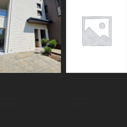
VILLA
VILLA
CAPPELLA MAGGIORE
SARMEDE
ANZANO
BORGO PALÙ
Proponiamo in esclusiva di
Nella cornice intima e
vendita a Cappella Maggiore,
verdeggiante di Sarmede,
località Anzano, prestigiosa
celebre "paese della Fiaba"
soluzione abitativa ad alto
proponiamo in esclusiva di