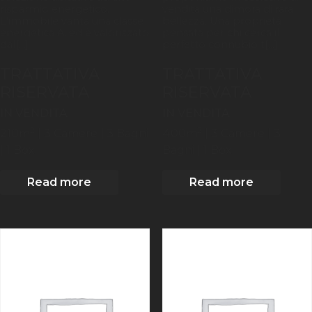
risparmio energetico.
vendita una dimora di rara
L'immobile vanta una classe
bellezza. Una proprietà
energetica A, ed è valorizzato
pensata per chi cerca il
dal[...]
perfetto connubio t[...]
TRATTATIVA
TRATTATIVA
RISERVATA
RISERVATA
IN VENDITA
IN VENDITA
2
2
210
m
| 3
Camere
| 3 Bagni
400
m
| 3
Camere
| 3
| 1 Box
Bagni
| 1 Box
Read more
Read more