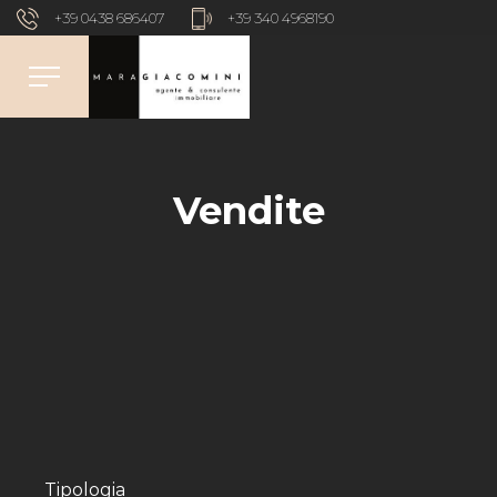
+39 0438 686407
+39 340 4968190
Vendite
Tipologia