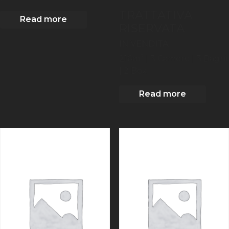
TRATTATIVA
Read more
RISERVATA
IN VENDITA
2
216
m
| 3
Camere
| 3 Bagni
| 2 Box
Read more