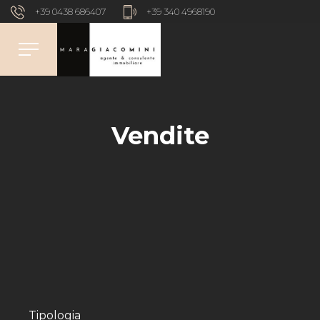
+39 0438 686407
+39 340 4968190
Vendite
Tipologia