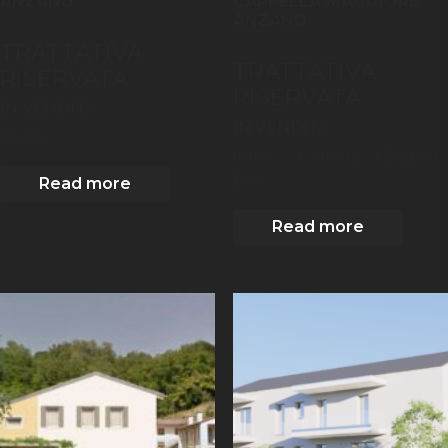
ANZANO
CAPPELLA MAGGIORE
ANZANO
TRATTATIVA
TRATTATIVA
RISERVATA
RISERVATA
IN VENDITA
IN VENDITA
2
100
m
2
60
m
| 1
Camera
| 1 Bagni
| 1
Box
Read more
Read more