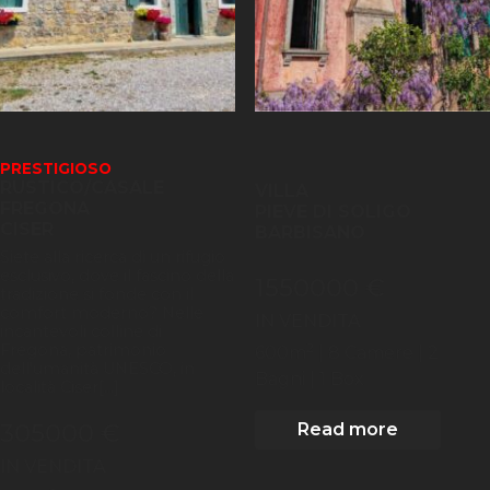
PRESTIGIOSO
RUSTICO/CASALE
VILLA
FREGONA
PIEVE DI SOLIGO
CISER
BARBISANO
Siete alla ricerca di un rifugio
esclusivo, dove il fascino della
1550000 €
tradizione si fonde con il
comfort moderno? Nelle
IN VENDITA
incantevoli colline di
2
Fregona, patrimonio
600
m
| 8
Camere
| 2
dell'umanità UNESCO, in
Bagni
| 1 Box
località Ciser[...]
305000 €
Read more
IN VENDITA