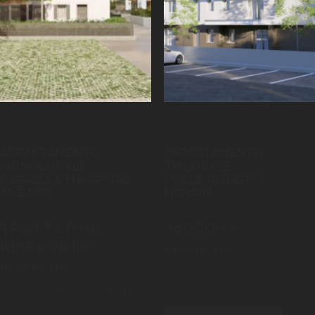
APPARTAMENTO
APPARTAMENTO
MONOLOCALE
TRILOCALE
CAPPELLA MAGGIORE
COLLE UMBERTO
ANZANO
MENARÈ
TRATTATIVA
340000 €
RISERVATA
IN VENDITA
IN VENDITA
2
108
m
| 3
Camere
| 2 Bagni
2
| 1 Box
62
m
| 1
Camera
| 1 Bagni
| 1
Box