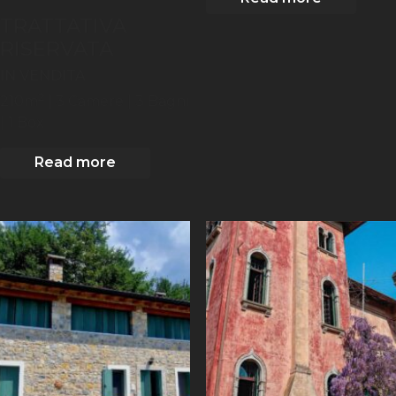
TRATTATIVA
RISERVATA
IN VENDITA
2
210
m
| 3
Camere
| 3 Bagni
| 1 Box
Read more