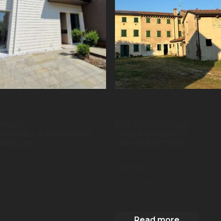
VILLA
RUSTICO/CASALE
CAPPELLA MAGGIORE
COLLE UMBERTO
ANZANO
SAN SEBASTIANO
Proponiamo in esclusiva di
vendita a Cappella Maggiore,
85000 €
località Anzano, prestigiosa
soluzione abitativa ad alto
IN VENDITA
risparmio energetico.
2
114
m
| 1
Camera
| 2 Bagni
L'immobile vanta una classe
energetica A, ed è valorizzato
dal[...]
Read more