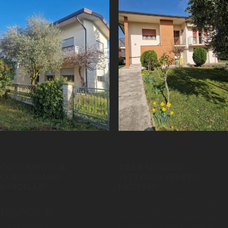
CASA SINGOLA
CASA SINGOLA
CORDIGNANO
VITTORIO VENETO
PINIDELLO
MESCHIO
In esclusiva a Vittorio Veneto
proponiamo casa singola
185000 €
situata in zona residenziale
tranquilla, disposta su due