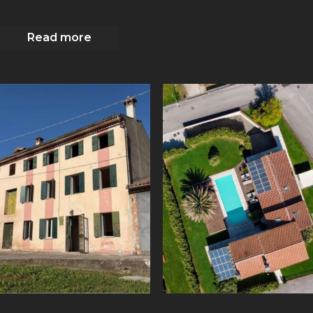
2
184
m
| 2
Camere
| 2 Bagni
Read more