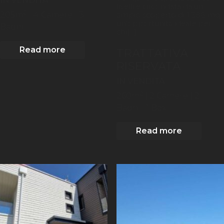
IN VENDITA
livelli e circondata da un
2
205
m
| 4
Camere
| 3
ampio scoperto di 1.386 mq.
un'opportunità ideale per
Bagni
chi[...]
Read more
TRATTATIVA
RISERVATA
IN VENDITA
2
260
m
| 2
Camere
| 2
Bagni
| 1 Box
Read more