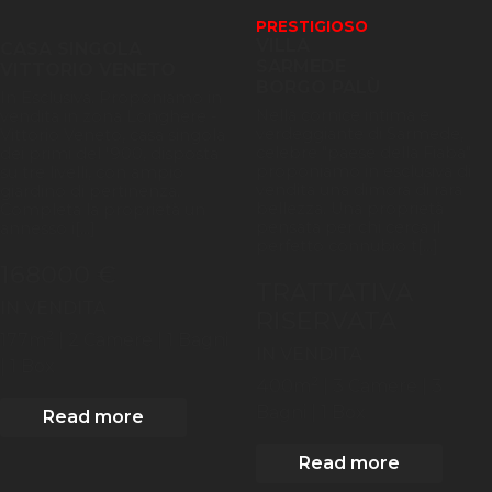
PRESTIGIOSO
VILLA
CASA SINGOLA
SARMEDE
VITTORIO VENETO
BORGO PALÙ
In Esclusiva. Proponiamo in
Nella cornice intima e
vendita in zona Longhere -
verdeggiante di Sarmede,
Vittorio Veneto, casa singola
celebre "paese della Fiaba"
dei primi del '900, disposta
proponiamo in esclusiva di
su tre livelli, con ampio
vendita una dimora di rara
giardino di pertinenza.
bellezza. Una proprietà
Completa la proprietà un
pensata per chi cerca il
annesso i[...]
perfetto connubio t[...]
168000 €
TRATTATIVA
IN VENDITA
RISERVATA
2
177
m
| 2
Camere
| 1 Bagni
IN VENDITA
| 1 Box
2
400
m
| 3
Camere
| 3
Bagni
| 1 Box
Read more
Read more