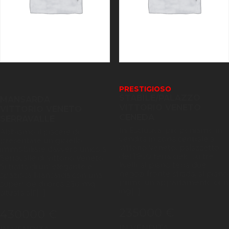
PRESTIGIOSO
STABILE/PALAZZO
MANSARDA
VITTORIO VENETO
VITTORIO VENETO
CENEDA
SERRAVALLE
In Esclusiva, proponiamo in
Abbiamo il piacere di
vendita in zona centrale a
presentare un gioiello
Vittorio Veneto, palazzetto
immobiliare davvero unico a
del 1900 terra cielo su tre
Serravalle di Vittorio Veneto.
livelli, al piano terra due
Si tratta di un' elegante e
negozi fronte strada, al piano
spaziosa Mansarda con una
primo un appartamento con
superficie di circa 230 mq.
ing[...]
situata all'[...]
235000 €
430000 €
IN VENDITA