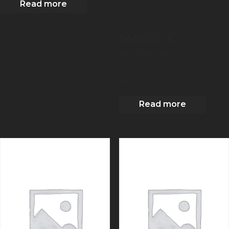
Read more
L'immobile gode di una
pos[...]
348000 €
IN VENDITA
2
230
m
| 3
Camere
| 2
Bagni
| 1 Box
Read more