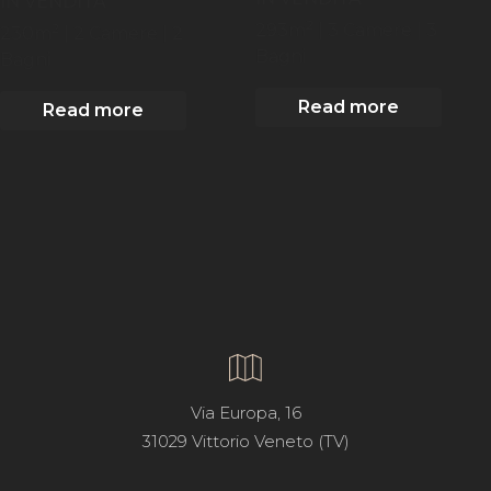
IN VENDITA
2
2
293
m
| 3
Camere
| 3
230
m
| 2
Camere
| 2
Bagni
Bagni
Read more
Read more
Via Europa, 16
31029 Vittorio Veneto (TV)