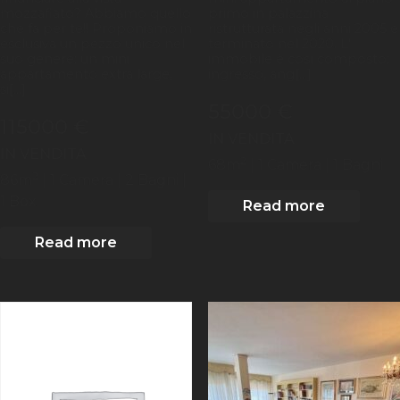
mozzafiato? Abbiamo quello
primo in palazzina
che fa per te!! Proponiamo in
ristrutturata negli anni 2005 e
esclusiva un pezzo unico nel
terminato nel 2020. L'
suo genere: un mini
immobile è così composto:
appartamento extra large,
ingresso, ang[...]
si[...]
55000 €
115000 €
IN VENDITA
IN VENDITA
2
68
m
| 1
Camera
| 1 Bagni
2
86
m
| 1
Camera
| 2 Bagni
|
1 Box
Read more
Read more