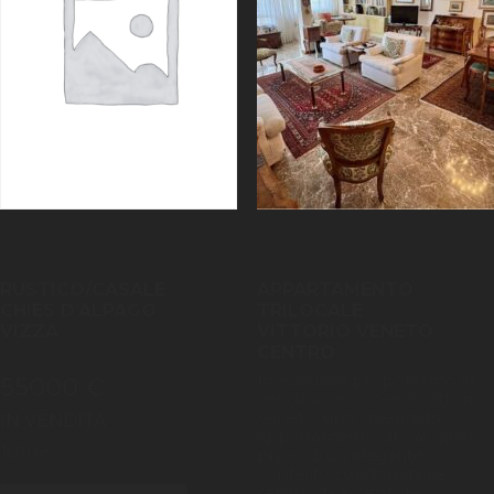
RUSTICO/CASALE
APPARTAMENTO
CHIES D’ALPAGO
TRILOCALE
VIZZA
VITTORIO VENETO
CENTRO
In esclusiva proponiamo in
55000 €
vendita, nel cuore di Vittorio
Veneto, uno splendido
IN VENDITA
appartamento sito al quarto
2
101
m
piano di un elegante
contesto condominiale
servito da ascensore.