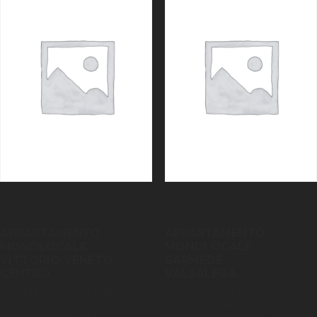
APPARTAMENTO
APPARTAMENTO
MONOLOCALE
MONOLOCALE
VITTORIO VENETO
SARMEDE
CENTRO
VALSALEGA
Cerchi la comodità del
In zona Cansiglio localita'
centro ma non vuoi
Valsalega, vendesi grazioso
rinunciare alla vista
mini appartamento al piano