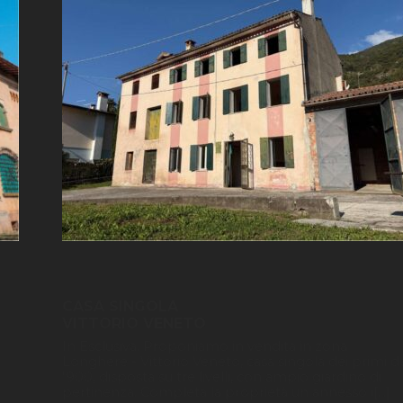
CASA SINGOLA
VITTORIO VENETO
In Esclusiva. Proponiamo in vendita in zona
Longhere - Vittorio Veneto, casa singola dei primi d
'900, disposta su tre livelli, con ampio giardino di
pertinenza. Completa la proprietà un annesso i[...]