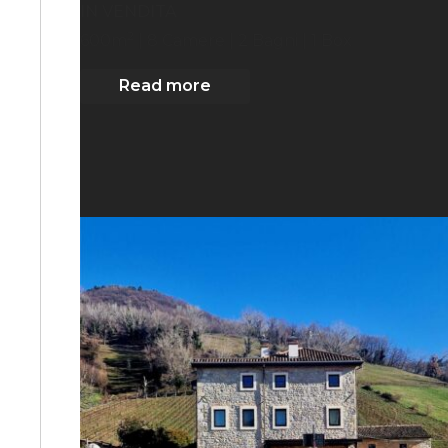
IN VENDITA
2
600
m
| 8
Camere
| 2 Bagni
| 1 Box
Read more