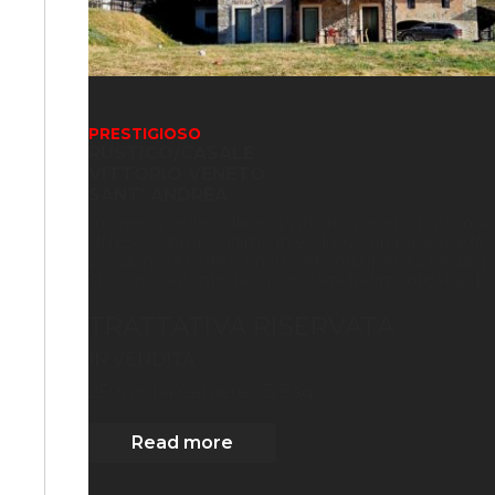
PRESTIGIOSO
RUSTICO/CASALE
VITTORIO VENETO
SANT’ ANDREA
Immersa nelle colline di Vittorio Veneto, patrimon
UNESCO, proponiamo in esclusiva una splendida
porzione di rustico finemente recuperata, ideale p
chi cerca autenticità e panorami indimenticabi[...]
TRATTATIVA RISERVATA
IN VENDITA
2
250
m
| 4
Camere
| 3 Bagni
Read more