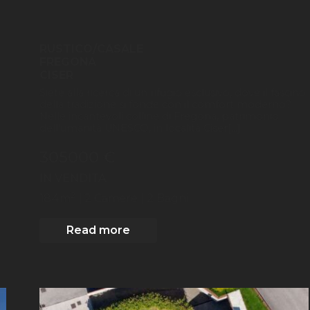
RUSTICO/CASALE
FREGONA
CISER
Siete alla ricerca di un rifugio esclusivo, dove il fascino
della tradizione si fonde con il comfort moderno?
Nelle incantevoli colline di Fregona, patrimonio
dell'umanità UNESCO, in località Ciser[...]
305000 €
IN VENDITA
2
184
m
| 2
Camere
| 2 Bagni
Read more