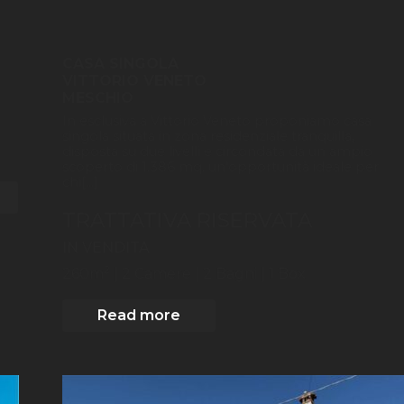
CASA SINGOLA
VITTORIO VENETO
MESCHIO
In esclusiva a Vittorio Veneto proponiamo casa
singola situata in zona residenziale tranquilla,
disposta su due livelli e circondata da un ampio
scoperto di 1.386 mq. un'opportunità ideale per
chi[...]
TRATTATIVA RISERVATA
IN VENDITA
2
260
m
| 2
Camere
| 2 Bagni
| 1 Box
Read more