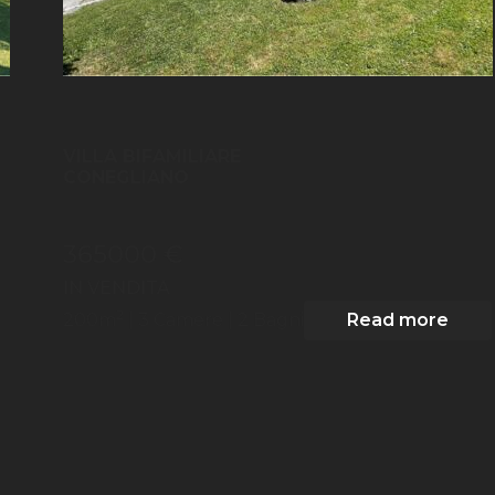
VILLA BIFAMILIARE
CONEGLIANO
365000 €
IN VENDITA
2
200
m
| 3
Camere
| 2 Bagni
Read more