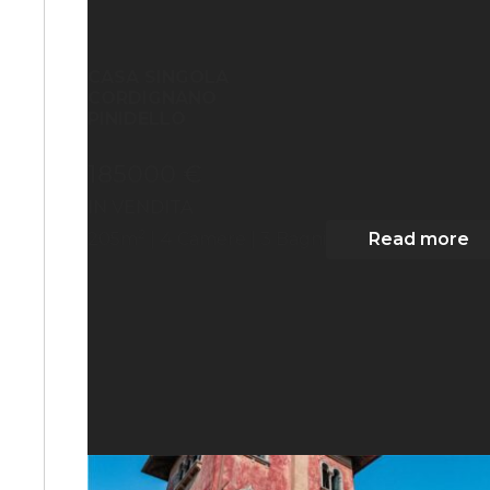
CASA SINGOLA
CORDIGNANO
PINIDELLO
185000 €
IN VENDITA
2
205
m
| 4
Camere
| 3 Bagni
Read more