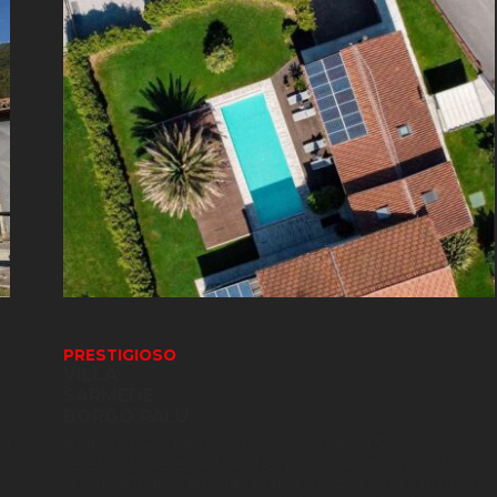
PRESTIGIOSO
VILLA
SARMEDE
BORGO PALÙ
Nella cornice intima e verdeggiante di Sarmede,
el
celebre "paese della Fiaba" proponiamo in esclusiva
di vendita una dimora di rara bellezza. Una proprietà