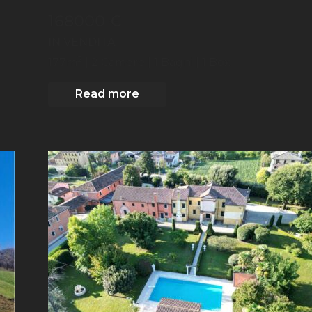
168000 €
IN VENDITA
2
177
m
| 2
Camere
| 1 Bagni
| 1 Box
Read more