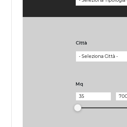
Città
Mq