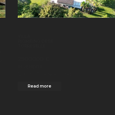
VILLA
PIOMBINO DESE
TORRESELLE
io
2500000 €
er
IN VENDITA
2
1200
m
| 7
Camere
| 5 Bagni
Read more