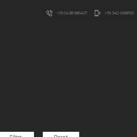
+39 0438 686407
+39 340 4968190