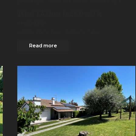
pensata per chi cerca il perfetto connubio t[...]
TRATTATIVA RISERVATA
IN VENDITA
2
400
m
| 3
Camere
| 3 Bagni
| 1 Box
Read more