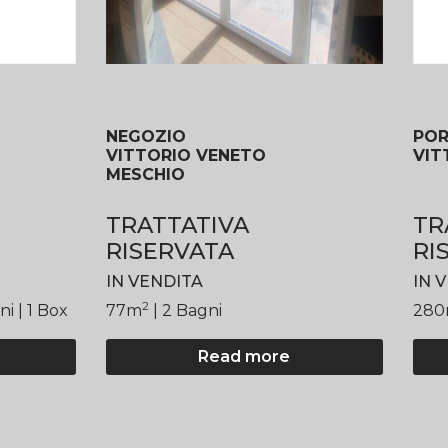
NEGOZIO
POR
VITTORIO VENETO
VIT
MESCHIO
TRATTATIVA
TR
RISERVATA
RI
IN VENDITA
IN 
2
gni
| 1 Box
77
m
| 2 Bagni
280
Read more