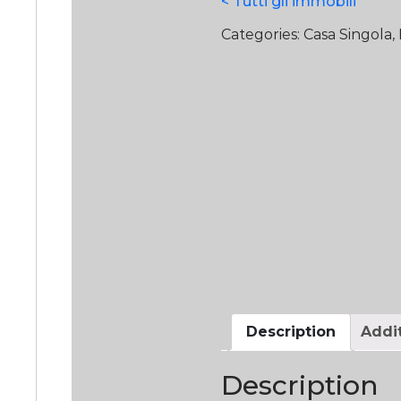
< Tutti gli immobili
Categories:
Casa Singola
,
Description
Addit
Description