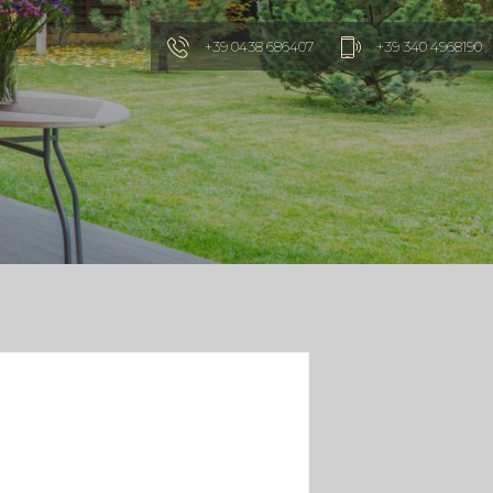
+39 0438 686407
+39 340 4968190