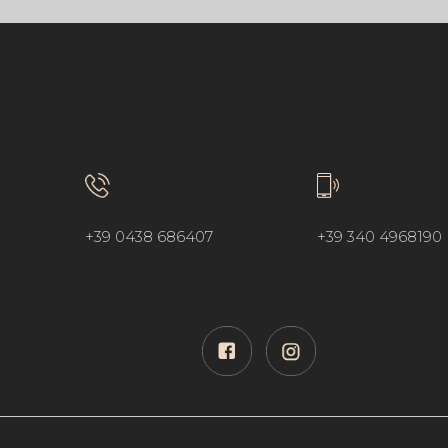
+39 0438 686407
+39 340 4968190