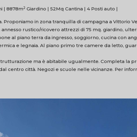
2
i |
8878m
Giardino |
52Mq Cantina |
4 Posti auto |
a. Proponiamo in zona tranquilla di campagna a Vittorio Ven
on annesso rustico/ricovero attrezzi di 75 mq. giardino, ulte
one al piano terra da ingresso, soggiorno, cucina con an
termica e legnaia. Al piano primo tre camere da letto, gu
istrutturazione ma è abitabile ugualmente. Completa la p
 dal centro città. Negozi e scuole nelle vicinanze. Per info