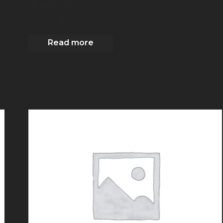
IN VENDITA
2
61
m
| 1 Box
Read more