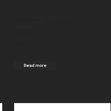
APPARTAMENTO BILOCALE
COLLE UMBERTO
MENARÈ
e
285000 €
IN VENDITA
2
80
m
| 2
Camere
| 2 Bagni
| 1 Box
Read more