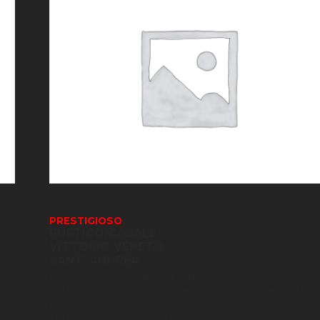
PRESTIGIOSO
RUSTICO/CASALE
VITTORIO VENETO
SANT’ ANDREA
Immersa nelle colline di Vittorio Veneto, patrimoni
e e
UNESCO, proponiamo in esclusiva una splendida
porzione di rustico finemente recuperata, ideale pe
chi cerca autenticità e panorami indimenticabi[...]