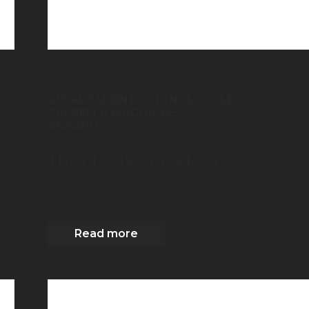
APPARTAMENTO MONOLOCALE
CAPPELLA MAGGIORE
ANZANO
TRATTATIVA RISERVATA
IN VENDITA
2
62
m
| 1
Camera
| 1 Bagni
| 1 Box
Read more