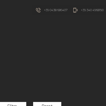
+39 0438 686407
+39 340 4968190