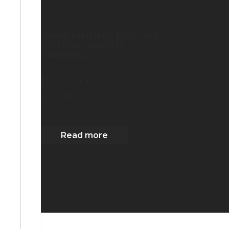
APPARTAMENTO BILOCALE
VITTORIO VENETO
CARPESICA
155000 €
IN VENDITA
2
84
m
| 2
Camere
| 2 Bagni
| 1 Box
Read more