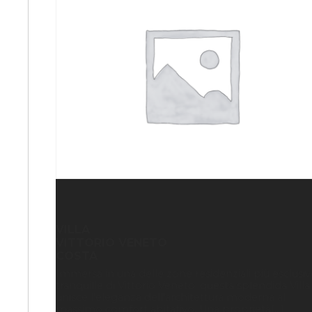
VILLA
VITTORIO VENETO
COSTA
Immersa in una delle zone residenziali più esclusiv
tranquille di Vittorio Veneto, questa splendida Villa
unisce l'eleganza dell'architettura moderna al
massimo comfort abitativo. Una proprietà[...]