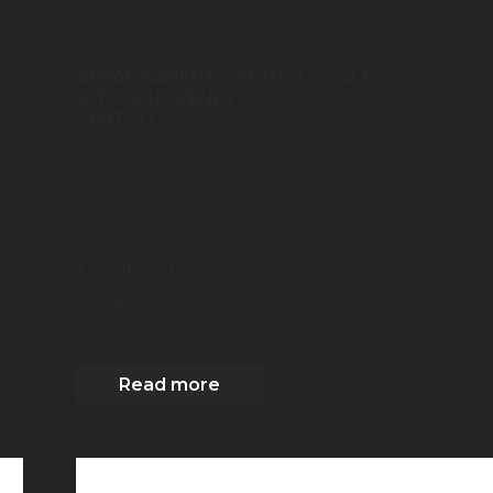
APPARTAMENTO MONOLOCALE
VITTORIO VENETO
CENTRO
Cerchi la comodità del centro ma non vuoi
rinunciare alla vista mozzafiato? Abbiamo quello ch
fa per te!! Proponiamo in esclusiva un pezzo unico
nel suo genere: un mini appartamento extra large,
si[...]
115000 €
IN VENDITA
2
86
m
| 1
Camera
| 2 Bagni
| 1 Box
Read more