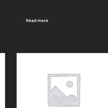
..]
IN VENDITA
2
66
m
| 1
Camera
| 1 Bagni
Read more