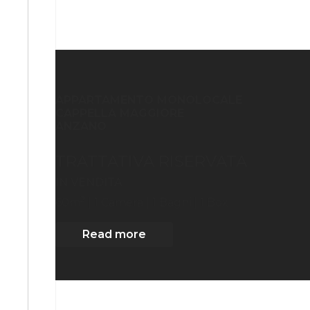
APPARTAMENTO MONOLOCALE
CAPPELLA MAGGIORE
ANZANO
TRATTATIVA RISERVATA
IN VENDITA
2
60
m
| 1
Camera
| 1 Bagni
| 1 Box
Read more