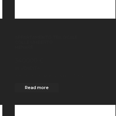
APPARTAMENTO TRILOCALE
COLLE UMBERTO
MENARÈ
340000 €
IN VENDITA
2
108
m
| 3
Camere
| 2 Bagni
| 1 Box
Read more