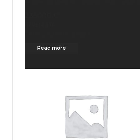
recupero architettonico dell’antico ed il comfort d[.
235000 €
IN VENDITA
2
110
m
| 2
Camere
| 2 Bagni
Read more