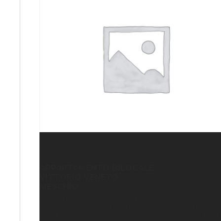
APPARTAMENTO BILOCALE
VITTORIO VENETO
MESCHIO
In Esclusiva in Borgo Meschio a Vittorio Veneto,
proponiamo in vendita bicamere al piano primo
servito da ascensore. Lo splendido connubio tra il