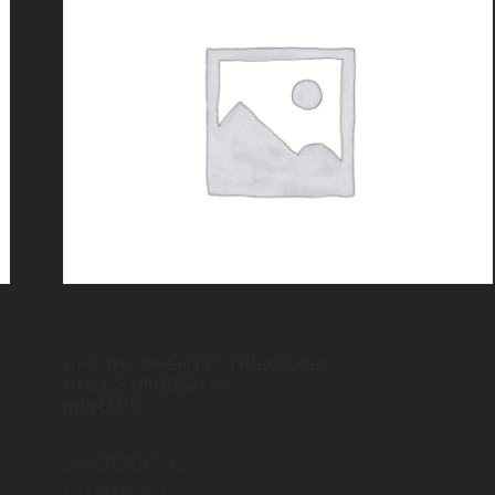
APPARTAMENTO TRILOCALE
COLLE UMBERTO
MENARÈ
o
340000 €
r