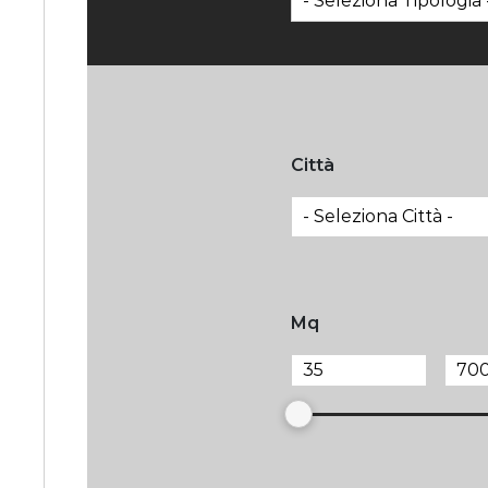
Città
Mq