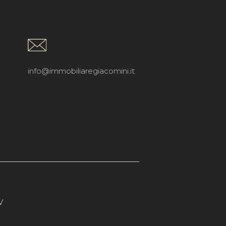
info@immobiliaregiacomini.it
V