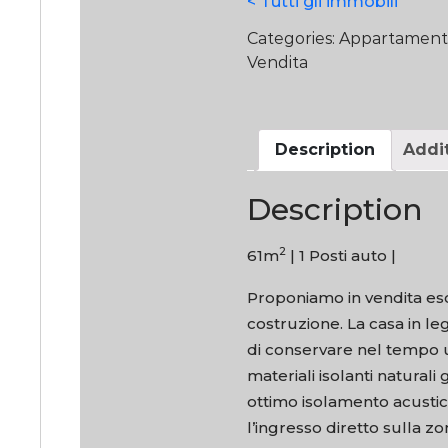
< Tutti gli immobili
Categories:
Appartament
Vendita
Description
Addit
Description
2
61m
|
1 Posti auto |
Proponiamo in vendita esc
costruzione. La casa in le
di conservare nel tempo un
materiali isolanti natura
ottimo isolamento acustic
l’ingresso diretto sulla z