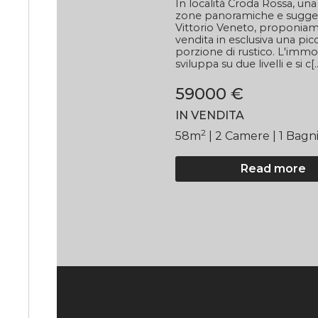
In località Croda Rossa, una
zone panoramiche e sugges
Vittorio Veneto, proponiam
vendita in esclusiva una pic
porzione di rustico. L'immob
sviluppa su due livelli e si c[..
59000 €
IN VENDITA
2
58
m
| 2
Camere
| 1 Bagn
Read more