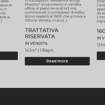
In Esclusiva in "Residence Borgo
 delle
Prop
Meschio" proponiamo in vendita
tive di
Cene
ufficio al piano terra di 143 mq.
o in
appa
commerciali, il complesso di edifici
cola
da a
storici risalenti al 1800 che si trova a
ile si
L'im
Vittorio Veneto, in pro[...]
.]
ingre
TRATTATIVA
16
RISERVATA
IN 
IN VENDITA
i
125
2
143
m
| 1 Bagni
Read more