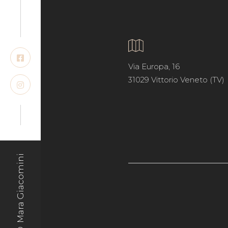
Via Europa, 16
31029 Vittorio Veneto (TV)
© Mara Giacomini