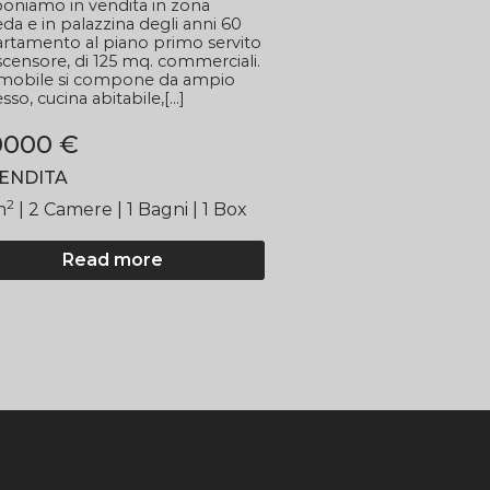
oniamo in vendita in zona
da e in palazzina degli anni 60
rtamento al piano primo servito
scensore, di 125 mq. commerciali.
mobile si compone da ampio
sso, cucina abitabile,[...]
0000 €
VENDITA
2
m
| 2
Camere
| 1 Bagni
| 1 Box
Read more