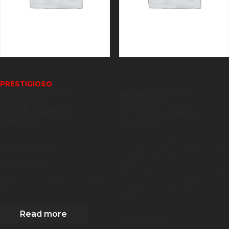
PRESTIGIOSO
APPARTAMENTO
APPARTAMENTO
BILOCALE
BILOCALE
COLLE UMBERTO
VITTORIO VENETO
MENARÈ
MESCHIO
Proponiamo in vendita un
285000 €
luminoso appartamento da
ristrutturare bicamere, al
primo piano con ascensore.
IN VENDITA
La soluzione è composta da
2
80
m
| 2
Camere
| 2 Bagni
ingresso, cucina abitabile,
soggiorno con uscita sul
| 1 Box
terrazzo, e ba[...]
Read more
120000 €