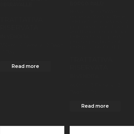
BORGO PALÙ
SERRAVALLE
Nella cornice intima e
verdeggiante di Sarmede,
TRATTATIVA
celebre "paese della Fiaba"
RISERVATA
proponiamo in esclusiva di
vendita una dimora di rara
IN VENDITA
bellezza. Una proprietà
pensata per chi cerca il
2
350
m
| 6
Camere
| 2 Bagni
perfetto connubio t[...]
| 1 Box
TRATTATIVA
RISERVATA
Read more
IN VENDITA
2
400
m
| 3
Camere
| 3
Bagni
| 1 Box
Read more