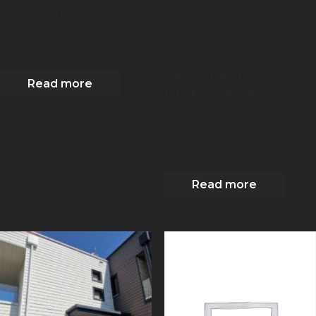
livelli e circondata da un
IN VENDITA
ampio scoperto di 1.386 mq.
2
un'opportunità ideale per
84
m
| 2
Camere
| 2 Bagni
chi[...]
| 1 Box
TRATTATIVA
Read more
RISERVATA
IN VENDITA
2
260
m
| 2
Camere
| 2
Bagni
| 1 Box
Read more