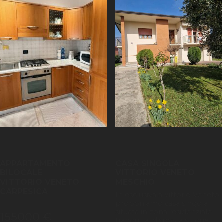
APPARTAMENTO
CASA SINGOLA
BILOCALE
VITTORIO VENETO
VITTORIO VENETO
MESCHIO
CARPESICA
In esclusiva a Vittorio Veneto
proponiamo casa singola
situata in zona residenziale
155000 €
tranquilla, disposta su due