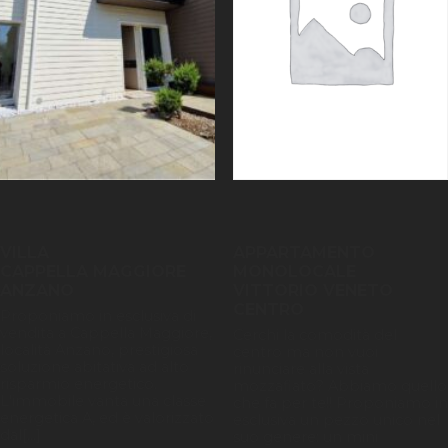
VILLA
APPARTAMENTO
CAPPELLA MAGGIORE
MONOLOCALE
ANZANO
VITTORIO VENETO
CENTRO
Proponiamo in esclusiva di
vendita a Cappella Maggiore,
Cerchi la comodità del
località Anzano, prestigiosa
centro ma non vuoi
soluzione abitativa ad alto
rinunciare alla vista
risparmio energetico.
mozzafiato? Abbiamo quello
L'immobile vanta una classe
che fa per te!! Proponiamo in
energetica A, ed è valorizzato
esclusiva un pezzo unico nel
dal[...]
suo genere: un mini