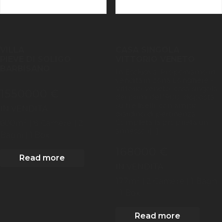
VILLA
CASA SINGOLA
PIEVE DI SOLIGO
VITTORIO VENETO
BARBISANO
In Esclusiva. Proponiamo in
vendita in zona Longhere -
Vittorio Veneto, casa singola
1550000 €
dei primi del '900, disposta
su tre livelli, con ampio
IN VENDITA
giardino di pertinenza.
2
Completa la proprietà un
600
m
| 8
Camere
| 2
annesso i[...]
Bagni
| 1 Box
168000 €
Read more
IN VENDITA
2
177
m
| 2
Camere
| 1 Bagni
| 1 Box
Read more