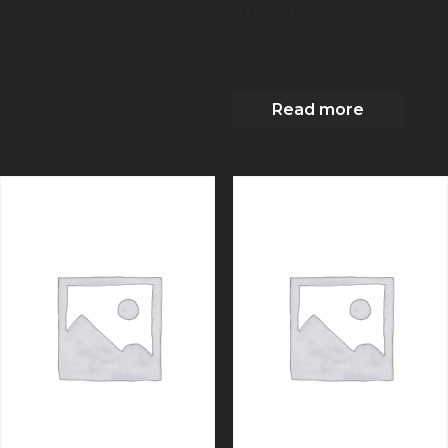
IN VENDITA
2
94
m
| 2
Camere
| 2 Bagni
| 1 Box
Read more