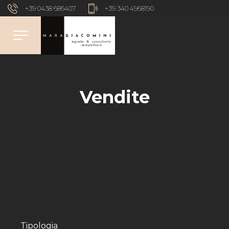
+39 0438 686407
+39 340 4968190
Vendite
Tipologia