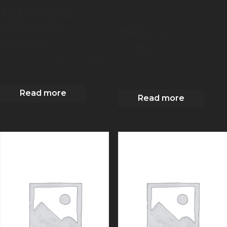
appartamento extra large,
si[...]
TRATTATIVA
RISERVATA
115000 €
IN VENDITA
IN VENDITA
2
210
m
| 3
Camere
| 3 Bagni
2
86
m
| 1
Camera
| 2 Bagni
|
| 1 Box
1 Box
Read more
Read more