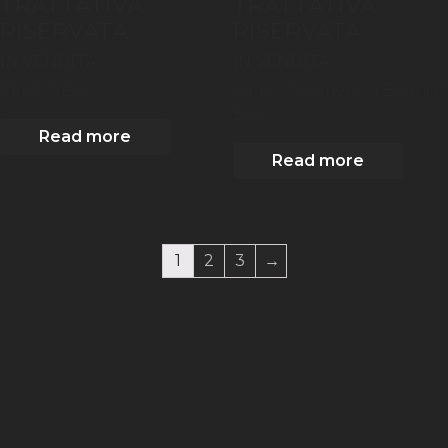
TRATTATIVA
TRATTATIVA
RISERVATA
RISERVATA
IN VENDITA
IN VENDITA
2
2
61
m
| 1 Box
60
m
| 1
Camera
| 1 Bagni
| 1
Box
Read more
Read more
1
2
3
→