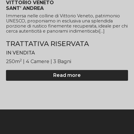
VITTORIO VENETO
SANT’ ANDREA
Immersa nelle colline di Vittorio Veneto, patrimonio
UNESCO, proponiamo in esclusiva una splendida
porzione di rustico finemente recuperata, ideale per chi
cerca autenticità e panorami indimenticabi[...]
TRATTATIVA RISERVATA
IN VENDITA
2
250
m
| 4
Camere
| 3 Bagni
Read more